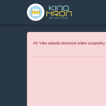
Preskočiť na obsah
Preskočiť na hlavné menu
AK Vám nebudú doručené online vstupenky 