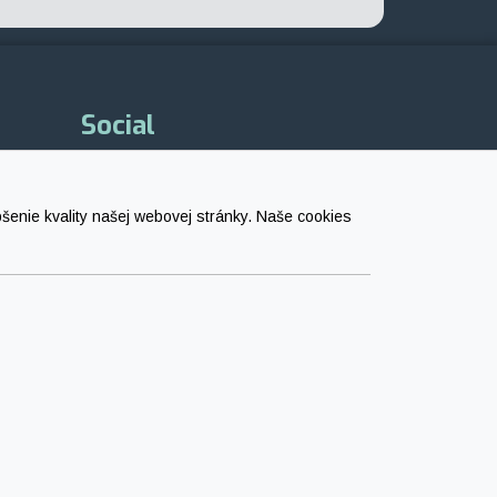
Social
Facebook
enie kvality našej webovej stránky. Naše cookies