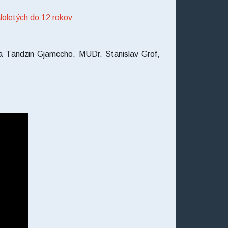
loletých do 12 rokov
 Tändzin Gjamccho, MUDr. Stanislav Grof,