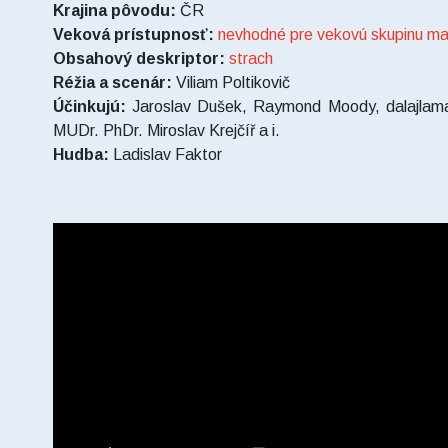
Krajina pôvodu:
ČR
Veková prístupnosť:
nevhodné pre vekovú skupinu ma
Obsahový deskriptor:
strach
Réžia a scenár:
Viliam Poltikovič
Účinkujú:
Jaroslav Dušek, Raymond Moody, dalajlama
MUDr. PhDr. Miroslav Krejčíř a i.
Hudba:
Ladislav Faktor