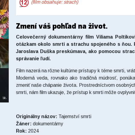
(film obsahuje: strach)
Zmení váš pohľad na život.
Celovečerný dokumentárny film Viliama Poltiko
otázkam okolo smrti a strachu spojeného s ňou.
Jaroslava Duška preskúmava, ako pomocou strac
správanie ľudí.
Film nazerá na rôzne kultúrne prístupy k téme smrti, vrá
Moderná veda, rovnako ako tradičná múdrosť, ponúka
zmeniť naše chápanie života. Prostredníctvom osobných p
smrti, nám film ukazuje, že prístup k smrti môže ovplyvni
Originálny názov:
Tajemství smrti
Žáner:
dokumentárny
Rok:
2024