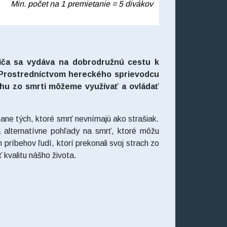
Min. počet na 1 premietanie = 5 divákov
viča sa vydáva na dobrodružnú cestu k
 Prostredníctvom hereckého sprievodcu
hu zo smrti môžeme využívať a ovládať
tane tých, ktoré smrť nevnímajú ako strašiak.
 alternatívne pohľady na smrť, ktoré môžu
ríbehov ľudí, ktorí prekonali svoj strach zo
ť kvalitu nášho života.