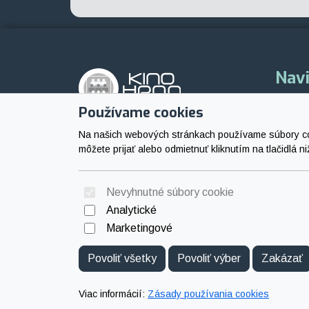
Navi
Progr
Používame cookies
Mestské kultúrne centrum
Vstup
Na našich webových stránkach používame súbory cook
SNP 119
môžete prijať alebo odmietnuť kliknutím na tlačidlá ni
Kontak
965 01 Žiar nad Hronom
Nevyhnutné súbory cookie
Analytické
Marketingové
Povoliť všetky
Povoliť výber
Zakázať
Viac informácií:
Zásady používania cookies