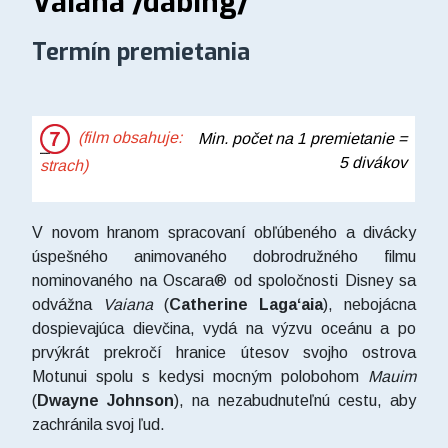
Vaiana /dabing/
Termín premietania
(film obsahuje:
Min. počet na 1 premietanie =
5 divákov
strach)
V novom hranom spracovaní obľúbeného a divácky
úspešného animovaného dobrodružného filmu
nominovaného na Oscara® od spoločnosti Disney sa
odvážna
Vaiana
(
Catherine Lagaʻaia
), nebojácna
dospievajúca dievčina, vydá na výzvu oceánu a po
prvýkrát prekročí hranice útesov svojho ostrova
Motunui spolu s kedysi mocným polobohom
Mauim
(
Dwayne Johnson
), na nezabudnuteľnú cestu, aby
zachránila svoj ľud.