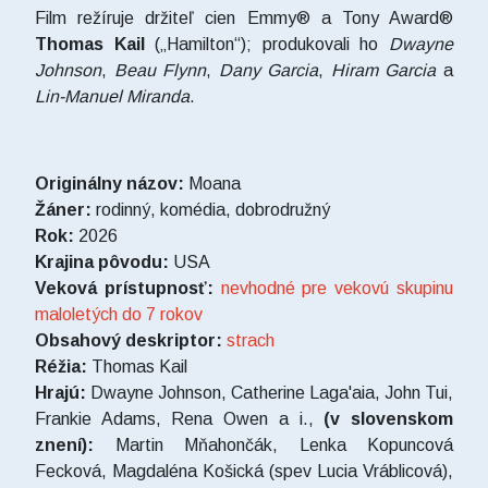
Film režíruje držiteľ cien Emmy® a Tony Award®
Thomas Kail
(„Hamilton“); produkovali ho
Dwayne
Johnson
,
Beau Flynn
,
Dany Garcia
,
Hiram Garcia
a
Lin-Manuel Miranda
.
Originálny názov:
Moana
Žáner:
rodinný, komédia,
dobrodružný
Rok:
2026
Krajina pôvodu:
USA
Veková prístupnosť:
nevhodné pre vekovú skupinu
maloletých do 7 rokov
Obsahový deskriptor:
strach
Réžia:
Thomas Kail
Hrajú:
Dwayne Johnson, Catherine Laga'aia, John Tui,
Frankie Adams, Rena Owen a i.,
(v slovenskom
znení):
Martin Mňahončák, Lenka Kopuncová
Fecková, Magdaléna Košická (spev Lucia Vráblicová),