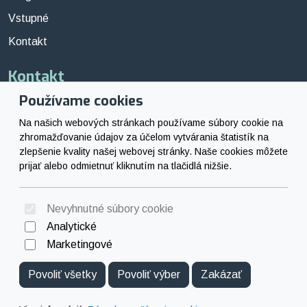
Vstupné
Kontakt
Kontakt
Používame cookies
kinohronzh@gmail.com
Na našich webových stránkach používame súbory cookie na
Social
zhromažďovanie údajov za účelom vytvárania štatistík na
zlepšenie kvality našej webovej stránky. Naše cookies môžete
prijať alebo odmietnuť kliknutím na tlačidlá nižšie.
Facebook
© 2026 Arrabella s.r.o., mayabella s.r.o., Všetky práva vyhradené.
Nevyhnutné súbory cookie
Analytické
Marketingové
Povoliť všetky
Povoliť výber
Zakázať
Hosting:
- Web: