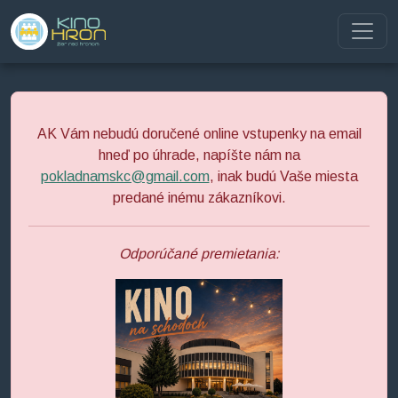
Preskočiť na obsah
Preskočiť na hlavné menu
AK Vám nebudú doručené online vstupenky na email
hneď po úhrade, napíšte nám na
pokladnamskc@gmail.com
, inak budú Vaše miesta
predané inému zákazníkovi.
Odporúčané premietania: