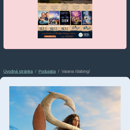
Úvodná stránka
Podujatia
Vaiana /dabing/